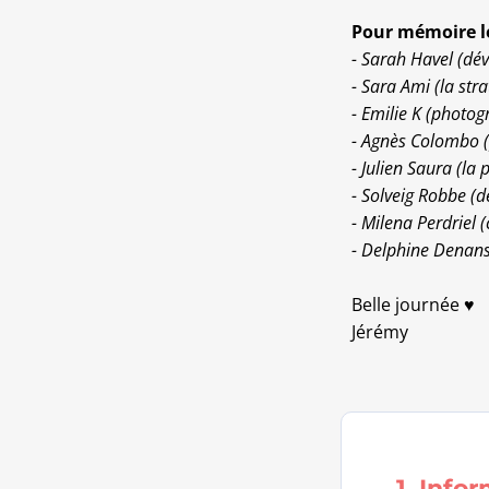
Pour mémoire le
- Sarah Havel (dé
- Sara Ami (la st
- Emilie K (photo
- Agnès Colombo (
- Julien Saura (la
- Solveig Robbe (d
- Milena Perdriel 
- Delphine Denans
Belle journée ♥
Jérémy
1. Info