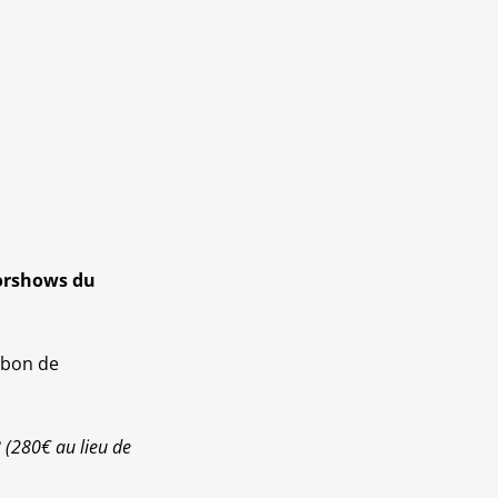
torshows du
e bon de
8 (280€ au lieu de