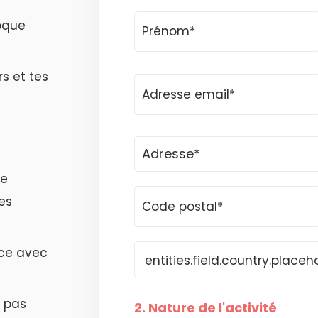
loque
rs et tes
te
es
nce avec
 pas
2. Nature de l'activité