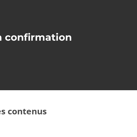
la confirmation
res contenus