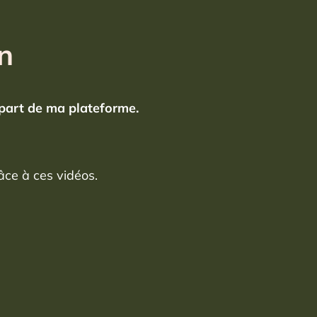
on
a part de ma plateforme.
âce à ces vidéos.