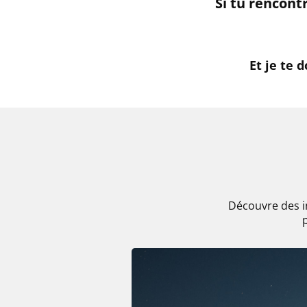
Si tu rencont
Et je te
Découvre des i