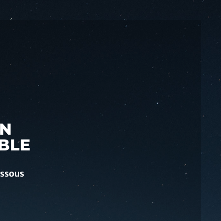
ON
IBLE
essous