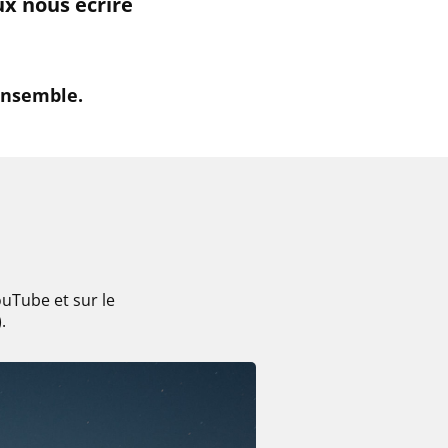
ux nous écrire
ensemble.
uTube et sur le
.